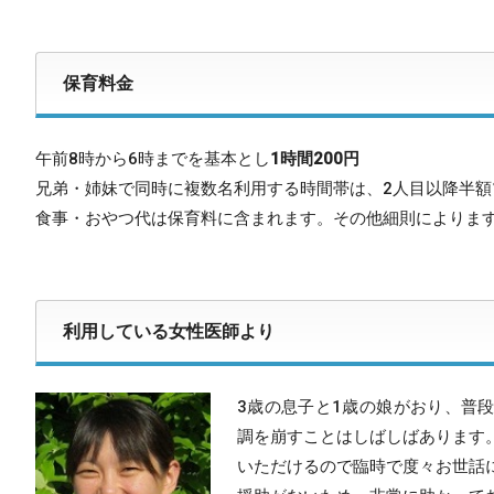
保育料金
午前8時から6時までを基本とし
1時間200円
兄弟・姉妹で同時に複数名利用する時間帯は、2人目以降半額
食事・おやつ代は保育料に含まれます。その他細則によりま
利用している女性医師より
3歳の息子と1歳の娘がおり、普
調を崩すことはしばしばあります
いただけるので臨時で度々お世話