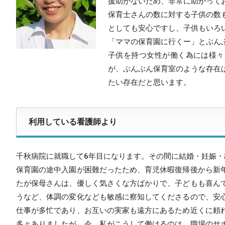
援助がないため、非常に助かって
保育士さんの数に対する子供の数
としても安心ですし、子供もいろ
「ママの保育園に行くー」とぶん
子供を持つ女性が働く為には様々
が、ぶんぶん保育室のような存在
たい存在だと思います。
利用している看護師より
千秋病院に就職して6年目になります。その間に結婚・妊娠・
保育園の途中入園が困難だったため、育児休暇復帰後から新
たが保母さんは、優しく気さくな方ばかりで、子どもも喜ん
うなど、体調の変化なども敏感に察知してくださるので、安
仕事が多忙であり、お互いの実家も遠方にあるため近くに頼
多々ありましたが、今、私がこうして働けるのは、職場のサ