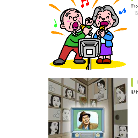
歌
「
動