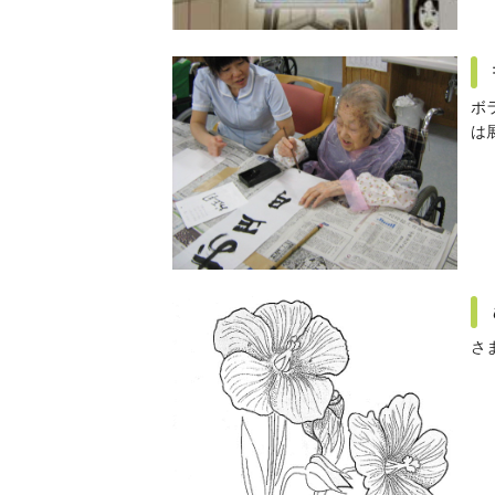
ボ
は
さ